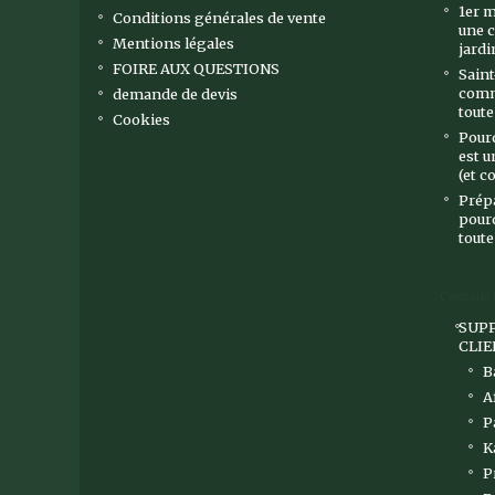
1er m
Conditions générales de vente
une 
Mentions légales
jardi
FOIRE AUX QUESTIONS
Saint
comm
demande de devis
toute
Cookies
Pourq
est u
(et c
Prépa
pourq
toute
Catégorie
SUPP
CLIE
B
A
P
K
P