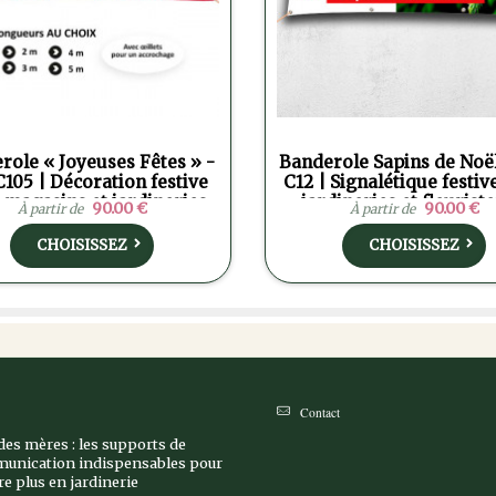
role « Joyeuses Fêtes » -
Banderole Sapins de Noël
C105 | Décoration festive
C12 | Signalétique festiv
 magasins et jardineries
jardineries et fleuriste
90.00 €
90.00 €
À partir de
À partir de
CHOISISSEZ
CHOISISSEZ
Contact
des mères : les supports de
unication indispensables pour
e plus en jardinerie