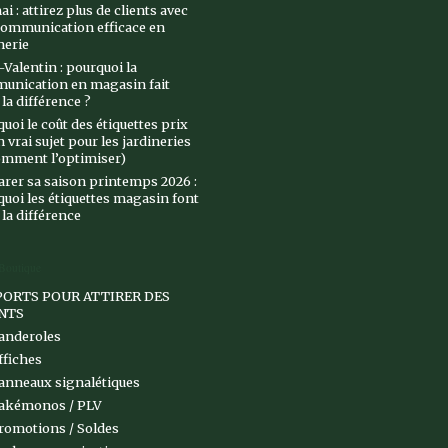
ai : attirez plus de clients avec
communication efficace en
nerie
-Valentin : pourquoi la
unication en magasin fait
 la différence ?
uoi le coût des étiquettes prix
n vrai sujet pour les jardineries
omment l’optimiser)
rer sa saison printemps 2026 :
uoi les étiquettes magasin font
 la différence
 Boutique
ORTS POUR ATTIRER DES
NTS
anderoles
ffiches
anneaux signalétiques
akémonos / PLV
romotions / Soldes