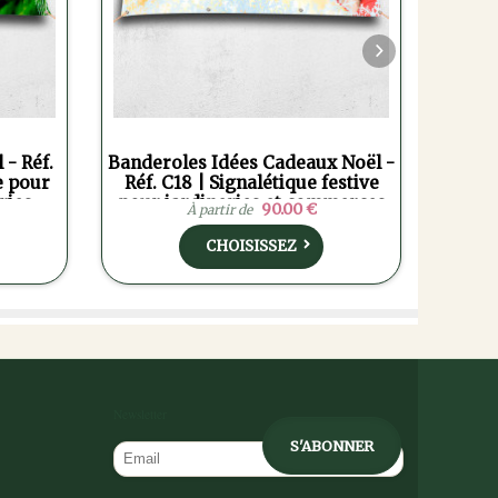
 - Réf.
Banderoles Idées Cadeaux Noël -
e pour
Réf. C18 | Signalétique festive
ries
pour jardineries et commerces
90.00 €
À partir de
CHOISISSEZ
Newsletter