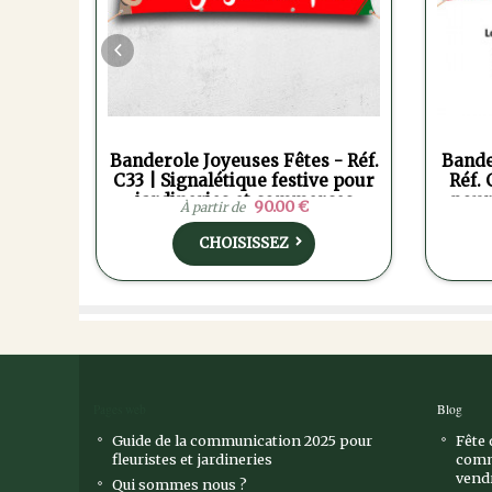
 - Réf.
Banderole Joyeuses Fêtes - Réf.
Bande
le pour
C33 | Signalétique festive pour
Réf. 
ries
jardineries et commerces
pour
90.00 €
À partir de
CHOISISSEZ
Pages web
Blog
Guide de la communication 2025 pour
Fête 
fleuristes et jardineries
comm
vendr
Qui sommes nous ?