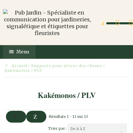
Menu
Accueil
›
Supports pour attirer des clients
›
Kakémonos / PLV
Kakémonos / PLV
Résultats 1 - 13 sur 13
Trier par :
De A à Z